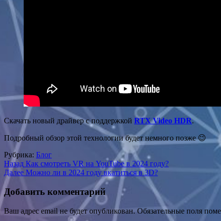
Скачать новый драйвер с поддержкой
RTX Video HDR
.
Подробный обзор этой технологии будет немного позже 😉
Рубрика:
Блог
Навигация
Назад
Как смотреть VR на YouTube в 2024 году?
Далее
Можно ли в 2024 году вкатиться в 3D?
по
записям
Добавить комментарий
Ваш адрес email не будет опубликован.
Обязательные поля пом