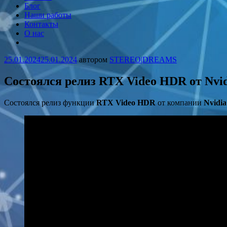
STEREO|DREAMS
Запечатлеваем мечты!
Блог
Наши работы
Контакты
О нас
More
25.01.2024
25.01.2024
автором
STEREO|DREAMS
Состоялся релиз RTX Video HDR от Nvi
Состоялся релиз функции
RTX Video HDR
от компании
Nvidia