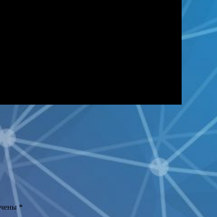
ечены
*