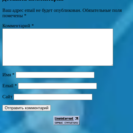
Ваш адрес email не будет опубликован.
Обязательные поля
помечены
*
Комментарий
*
Имя
*
Email
*
Сайт