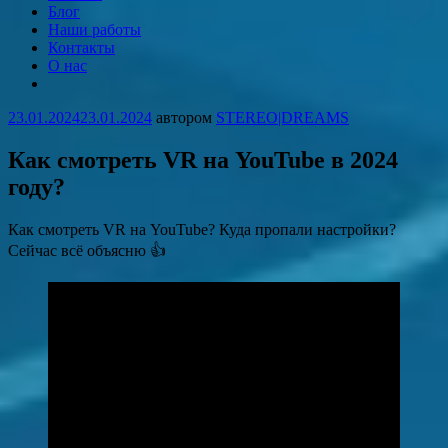
STEREO|DREAMS
Запечатлеваем мечты!
Блог
Наши работы
Контакты
О нас
More
23.01.2024
23.01.2024
автором
STEREO|DREAMS
Как смотреть VR на YouTube в 2024
году?
Как смотреть VR на YouTube? Куда пропали настройки?
Сейчас всё объясню 👍