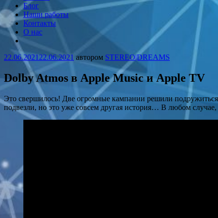
STEREO|DREAMS
Запечатлеваем мечты!
Блог
Наши работы
Контакты
О нас
More
22.06.2021
22.06.2021
автором
STEREO|DREAMS
Dolby Atmos в Apple Music и Apple TV
Это свершилось! Две огромные кампании решили подружиться и 
подвезли, но это уже совсем другая история… В любом случае,