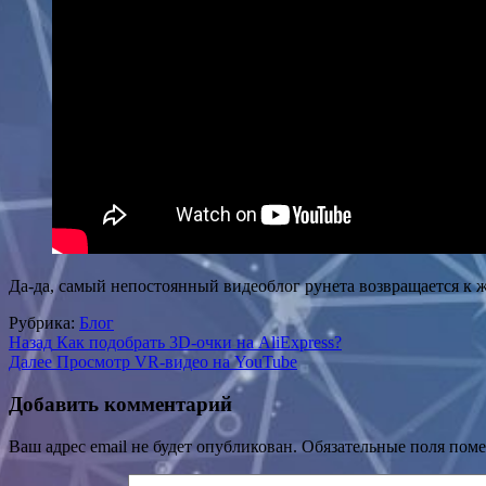
Да-да, самый непостоянный видеоблог рунета возвращается к 
Рубрика:
Блог
Навигация
Назад
Как подобрать 3D-очки на AliExpress?
Далее
Просмотр VR-видео на YouTube
по
записям
Добавить комментарий
Ваш адрес email не будет опубликован.
Обязательные поля пом