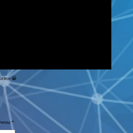
жизни 😀
ечены
*